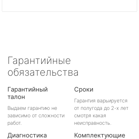
метро Митино
метро Охотный ряд
метро Лермонтовский проспект
метро Ленинский проспект
Гарантийные
метро Нагорная
обязательства
метро Кантемировская
Гарантийный
Сроки
талон
метро Молодежная
Гарантия варьируется
Выдаем гарантию не
от полугода до 2-х лет
метро Преображенская площадь
зависимо от сложности
смотря какая
работ.
неисправность.
метро Октябрьское поле
Диагностика
Комплектующие