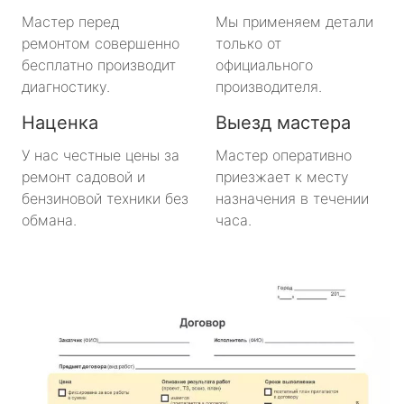
метро Медведково
Мастер перед
Мы применяем детали
ремонтом совершенно
только от
метро Нахимовский Проспект
бесплатно производит
официального
диагностику.
производителя.
метро Коломенская
Наценка
Выезд мастера
метро Парк Победы
У нас честные цены за
Мастер оперативно
ремонт садовой и
приезжает к месту
метро Парк Культуры
бензиновой техники без
назначения в течении
обмана.
часа.
метро Пролетарская
метро Новоясеневская
метро Отрадное
метро Маяковская