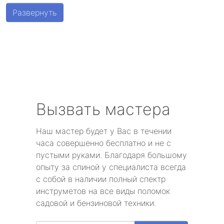
метро Беговая
Развернуть
метро Алексеевская
метро Алтуфьево
метро Аэропорт
метро Волоколамская
Вызвать мастера
метро Воробьевы горы
Наш мастер будет у Вас в течении
часа совершенно бесплатно и не с
метро Волгоградский проспект
пустыми руками. Благодаря большому
опыту за спиной у специалиста всегда
метро Бабушкинская
с собой в наличии полный спектр
инструметов на все виды поломок
метро Бульвар Дмитрия Донского
садовой и бензиновой техники.
метро Белорусская