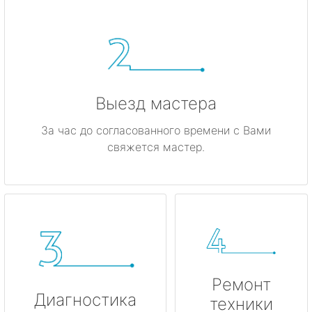
метро Киевская
метро Красные ворота
метро Кузнецкий мост
Выезд мастера
метро Калужская
За час до согласованного времени с Вами
свяжется мастер.
метро Дмитровская
метро Домодедовская
метро Крылатское
метро Лубянка
Ремонт
метро Котельники
Диагностика
техники