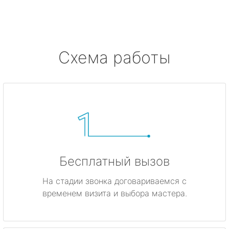
метро Ботанический сад
метро Боровицкая
Схема работы
метро Войковская
метро Кунцевская
метро Кропоткинская
метро Китай-город
Бесплатный вызов
метро ВДНХ
На стадии звонка договариваемся с
временем визита и выбора мастера.
метро Владыкино
метро Динамо