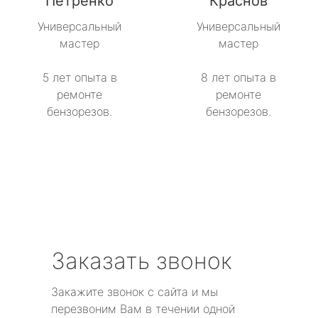
Петренко
Краснов
метро Севастопольская
Универсальный
Универсальный
мастер
мастер
метро Сокол
5 лет опыта в
8 лет опыта в
метро Строгино
ремонте
ремонте
бензорезов.
бензорезов.
метро Тропарёво
метро Сходненская
метро Свиблово
метро Серпуховская
Заказать звонок
метро Театральная
Закажите звонок с сайта и мы
метро Славянский бульвар
перезвоним Вам в течении одной