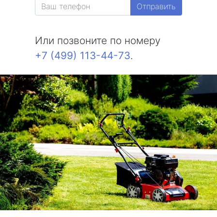
Отправить
метро Измайловская
Или позвоните по номеру
метро Красносельская
+7 (499) 113-44-73
.
метро Выхино
метро Беляево
метро Бибирево
метро Водный стадион
метро Курская
метро Комсомольская
метро Жулебино