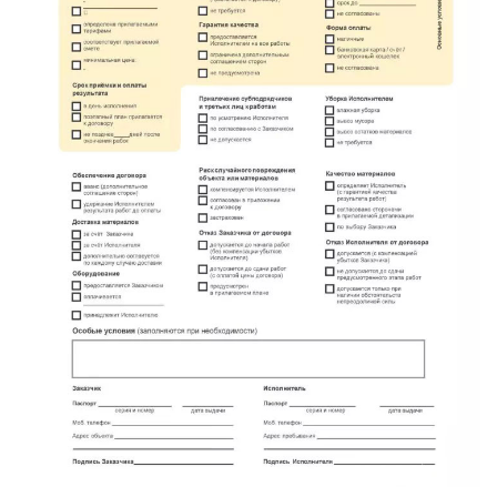
метро Площадь Революции
метро Проспект Вернадского
метро Планерная
метро Новые Черёмушки
метро Петровско-Разумовская
метро Новокузнецкая
метро Партизанская
метро Румянцево
метро Полежаевская
метро Октябрьская