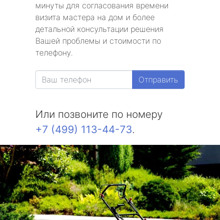
минуты для согласования времени
метро Университет
визита мастера на дом и более
детальной консультации решения
метро Текстильщики
Вашей проблемы и стоимости по
телефону.
метро Сухаревская
Отправить
метро Тульская
метро Тверская
Или позвоните по номеру
+7 (499) 113-44-73
.
метро Смоленская
метро Черкизовская
метро Таганская
метро Тургеневская