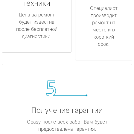
техники
метро Коньково
Специалист
Цена за ремонт
производит
будет известна
метро Менделеевская
ремонт на
после бесплатной
месте и в
диагностики.
короткий
метро Красногвардейская
срок.
метро Мякинино
метро Фрунзенская
метро Кузьминки
метро Китай-город
Получение гарантии
метро Нагатинская
Сразу после всех работ Вам будет
метро Каширская
предоставлена гарантия.