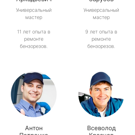
Универсальный
Универсальный
метро Сокольники
мастер
мастер
метро Рязанский проспект
11 лет опыта в
9 лет опыта в
ремонте
ремонте
метро Профсоюзная
бензорезов.
бензорезов.
метро Савеловская
метро Речной вокзал
метро Семеновская
метро Спортивная
метро Спартак
Антон
Всеволод
метро Рижская