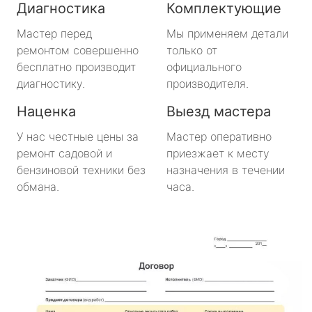
Диагностика
Комплектующие
метро Медведково
Мастер перед
Мы применяем детали
ремонтом совершенно
только от
метро Нахимовский Проспект
бесплатно производит
официального
диагностику.
производителя.
метро Коломенская
Наценка
Выезд мастера
метро Парк Победы
У нас честные цены за
Мастер оперативно
ремонт садовой и
приезжает к месту
метро Парк Культуры
бензиновой техники без
назначения в течении
обмана.
часа.
метро Пролетарская
метро Новоясеневская
метро Отрадное
метро Маяковская