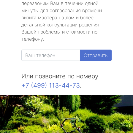
метро Славянский бульвар
перезвоним Вам в течении одной
минуты для согласования времени
метро Университет
визита мастера на дом и более
детальной консультации решения
метро Текстильщики
Вашей проблемы и стоимости по
телефону.
метро Сухаревская
Отправить
метро Тульская
метро Тверская
Или позвоните по номеру
+7 (499) 113-44-73
.
метро Смоленская
метро Черкизовская
метро Таганская
метро Тургеневская