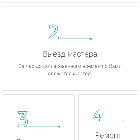
метро Динамо
метро Киевская
метро Красные ворота
метро Кузнецкий мост
Выезд мастера
метро Калужская
За час до согласованного времени с Вами
свяжется мастер.
метро Дмитровская
метро Домодедовская
метро Крылатское
метро Лубянка
Ремонт