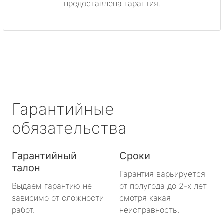
предоставлена гарантия.
метро Митино
метро Охотный ряд
метро Лермонтовский проспект
метро Ленинский проспект
Гарантийные
метро Нагорная
обязательства
метро Кантемировская
Гарантийный
Сроки
талон
метро Молодежная
Гарантия варьируется
Выдаем гарантию не
от полугода до 2-х лет
метро Преображенская площадь
зависимо от сложности
смотря какая
работ.
неисправность.
метро Октябрьское поле