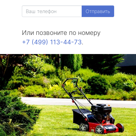
метро Белорусская
Отправить
метро Измайловская
Или позвоните по номеру
метро Красносельская
+7 (499) 113-44-73
.
метро Выхино
метро Беляево
метро Бибирево
метро Водный стадион
метро Курская
метро Комсомольская