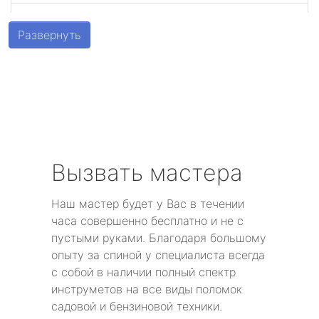
метро Беговая
Развернуть
метро Алексеевская
метро Алтуфьево
метро Аэропорт
метро Волоколамская
Вызвать мастера
метро Воробьевы горы
Наш мастер будет у Вас в течении
часа совершенно бесплатно и не с
метро Волгоградский проспект
пустыми руками. Благодаря большому
опыту за спиной у специалиста всегда
метро Бабушкинская
с собой в наличии полный спектр
инструметов на все виды поломок
метро Бульвар Дмитрия Донского
садовой и бензиновой техники.