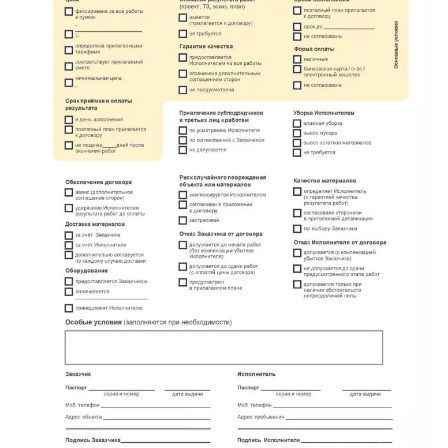
метро Площадь Революции
метро Проспект Вернадского
метро Планерная
метро Новые Черёмушки
метро Петровско-Разумовская
метро Новокузнецкая
метро Партизанская
метро Румянцево
метро Полежаевская