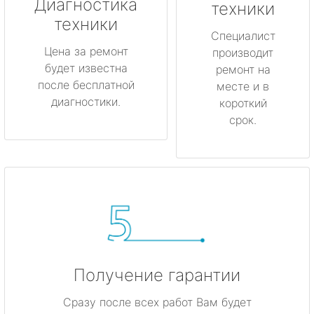
метро Котельники
Диагностика
техники
техники
метро Коньково
Специалист
Цена за ремонт
производит
будет известна
метро Менделеевская
ремонт на
после бесплатной
месте и в
диагностики.
короткий
метро Красногвардейская
срок.
метро Мякинино
метро Фрунзенская
метро Кузьминки
метро Китай-город
Получение гарантии
метро Нагатинская
Сразу после всех работ Вам будет
метро Каширская