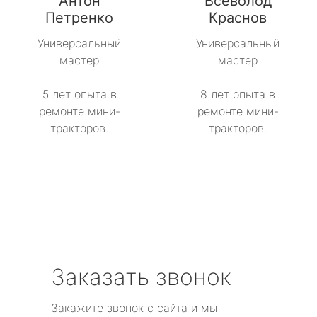
Антон
Всеволод
метро Рижская
Петренко
Краснов
метро Севастопольская
Универсальный
Универсальный
мастер
мастер
метро Сокол
5 лет опыта в
8 лет опыта в
метро Строгино
ремонте мини-
ремонте мини-
тракторов.
тракторов.
метро Тропарёво
метро Сходненская
метро Свиблово
метро Серпуховская
Заказать звонок
метро Театральная
Закажите звонок с сайта и мы