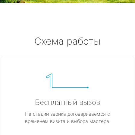
метро Жулебино
метро Ботанический сад
метро Боровицкая
Схема работы
метро Войковская
метро Кунцевская
метро Кропоткинская
метро Китай-город
Бесплатный вызов
метро ВДНХ
На стадии звонка договариваемся с
временем визита и выбора мастера.
метро Владыкино