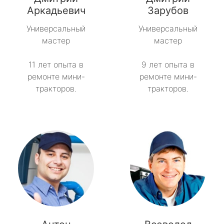
метро Пятницкое шоссе
Аркадьевич
Зарубов
Универсальный
Универсальный
метро Сокольники
мастер
мастер
метро Рязанский проспект
11 лет опыта в
9 лет опыта в
ремонте мини-
ремонте мини-
метро Профсоюзная
тракторов.
тракторов.
метро Савеловская
метро Речной вокзал
метро Семеновская
метро Спортивная
метро Спартак