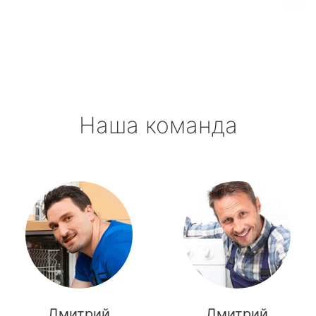
метро Октябрьская
метро Полянка
метро Орехово
Наша команда
метро Первомайская
метро Саларьево
метро Пушкинская
метро Проспект Мира
метро Пражская
метро Павелецкая
Дмитрий
Дмитрий