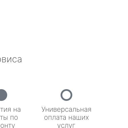
рвиса
тия на
Универсальная
ты по
оплата наших
онту
услуг