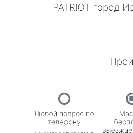
PATRIOT
город И
Преи
Любой вопрос по
Мас
телефону
бесп
выезжае