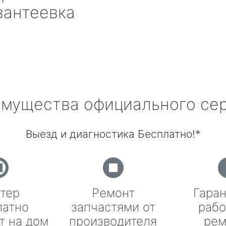
вантеевка
мущества официального се
Выезд и диагностика Бесплатно!*
тер
Ремонт
Гаран
латно
запчастями от
рабо
т на дом
производителя
рем