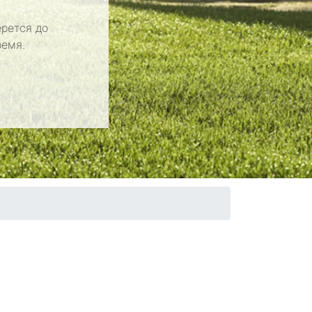
рется до
ремя.