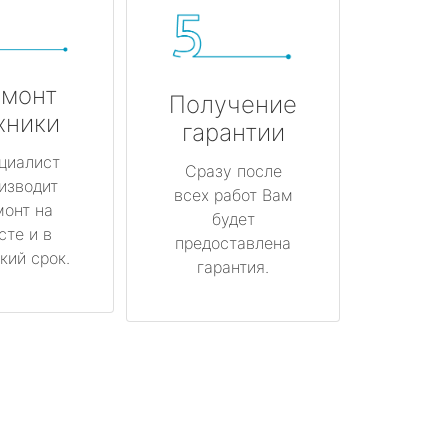
монт
Получение
хники
гарантии
циалист
Сразу после
изводит
всех работ Вам
монт на
будет
сте и в
предоставлена
кий срок.
гарантия.