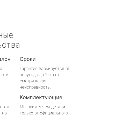
ные
ьства
алон
Сроки
е
Гарантия варьируется от
ости
полугода до 2-х лет
смотря какая
неисправность.
Комплектующие
онтом
Мы применяем детали
тно
только от официального