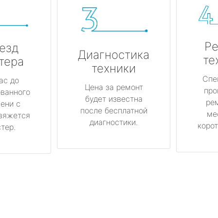
Ре
езд
Диагностика
те
тера
техники
Спе
ас до
Цена за ремонт
про
ованного
будет известна
ре
ени с
после бесплатной
ме
вяжется
диагностики.
корот
тер.