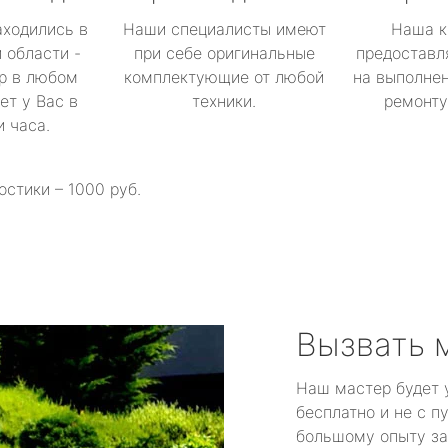
аходились в
Наши специалисты имеют
Наша к
 области -
при себе оригинальные
предоставл
р в любом
комплектующие от любой
на выполнен
ет у Вас в
техники.
ремонту 
и часа.
остики – 1000 руб.
Вызвать 
Наш мастер будет 
бесплатно и не с п
большому опыту за