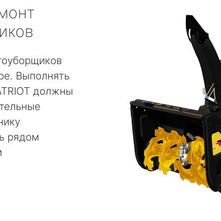
монт
иков
гоуборщиков
ре. Выполнять
ATRIOT должны
тельные
нику
ь рядом
и