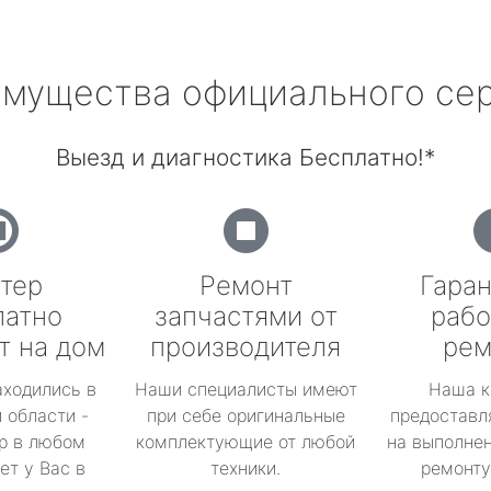
мущества официального се
Выезд и диагностика Бесплатно!*
тер
Ремонт
Гаран
латно
запчастями от
рабо
т на дом
производителя
рем
аходились в
Наши специалисты имеют
Наша к
 области -
при себе оригинальные
предоставл
р в любом
комплектующие от любой
на выполнен
ет у Вас в
техники.
ремонту 