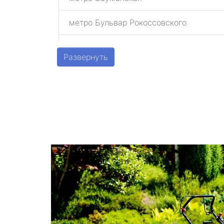
метро Бульвар Рокоссовского
метро Беговая
Развернуть
метро Алексеевская
метро Алтуфьево
метро Аэропорт
метро Волоколамская
метро Воробьевы горы
метро Волгоградский проспект
метро Бабушкинская