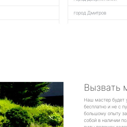
город Дмитров
город Домодедово
город Дрезна
город Дубна
город Егорьевск
город Железнодорожны
Вызвать 
город Жуковский
Наш мастер будет 
бесплатно и не с п
город Зарайск
большому опыту за
собой в наличии по
город Звенигород