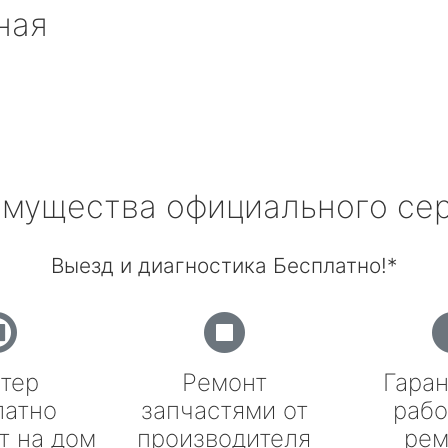
ная
мущества официального се
Выезд и диагностика Бесплатно!*
тер
Ремонт
Гаран
латно
запчастями от
рабо
т на дом
производителя
рем