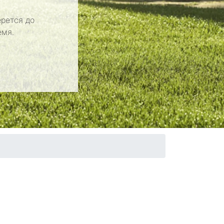
рется до
емя.