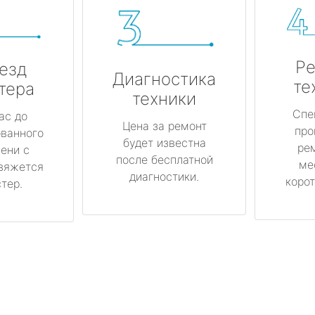
Ре
езд
Диагностика
те
тера
техники
Спе
ас до
Цена за ремонт
про
ованного
будет известна
ре
ени с
после бесплатной
ме
вяжется
диагностики.
корот
тер.