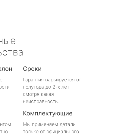
ные
ьства
алон
Сроки
е
Гарантия варьируется от
ости
полугода до 2-х лет
смотря какая
неисправность.
Комплектующие
онтом
Мы применяем детали
тно
только от официального