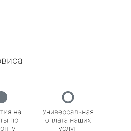
рвиса
тия на
Универсальная
ты по
оплата наших
онту
услуг