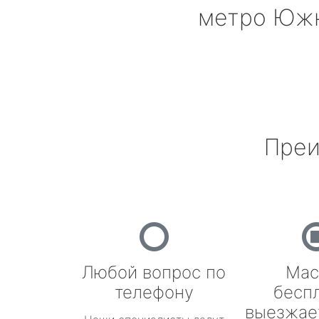
метро Юж
Преи
Любой вопрос по
Мас
телефону
бесп
выезжае