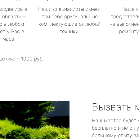
аходились в
Наши специалисты имеют
Наша к
 области -
при себе оригинальные
предоставл
р в любом
комплектующие от любой
на выполнен
ет у Вас в
техники.
ремонту 
и часа.
остики – 1000 руб.
Вызвать 
Наш мастер будет 
бесплатно и не с п
большому опыту за