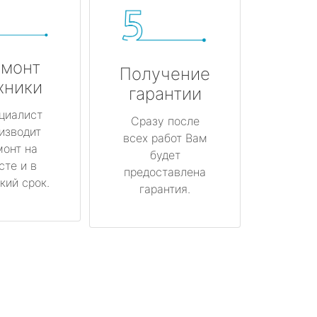
монт
Получение
хники
гарантии
циалист
Сразу после
изводит
всех работ Вам
монт на
будет
сте и в
предоставлена
кий срок.
гарантия.