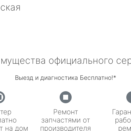
вская
мущества официального се
Выезд и диагностика Бесплатно!*
тер
Ремонт
Гаран
латно
запчастями от
рабо
т на дом
производителя
рем