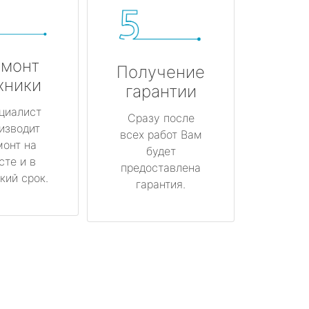
монт
Получение
хники
гарантии
циалист
Сразу после
изводит
всех работ Вам
монт на
будет
сте и в
предоставлена
кий срок.
гарантия.