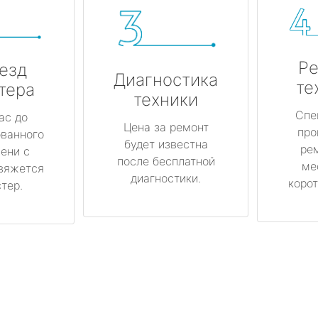
Ре
езд
Диагностика
те
тера
техники
Спе
ас до
Цена за ремонт
про
ованного
будет известна
ре
ени с
после бесплатной
ме
вяжется
диагностики.
корот
тер.