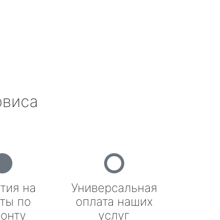
рвиса
тия на
Универсальная
ты по
оплата наших
онту
услуг