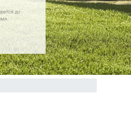
рется до
емя.