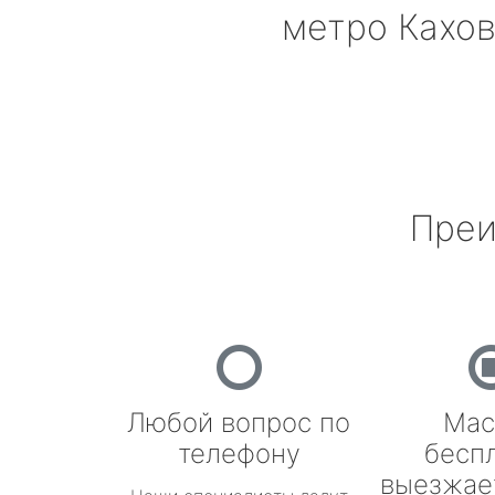
метро Кахо
Преи
Любой вопрос по
Мас
телефону
бесп
выезжае