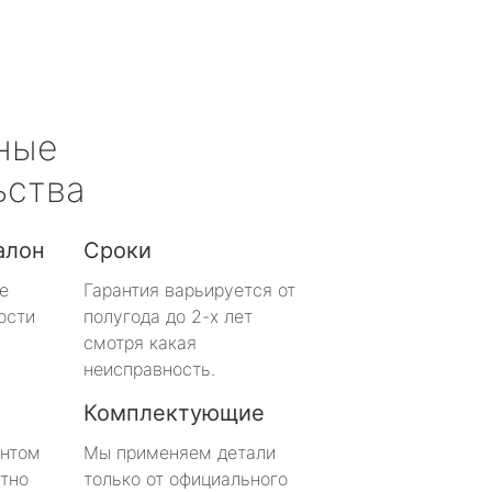
ные
ьства
алон
Сроки
е
Гарантия варьируется от
ости
полугода до 2-х лет
смотря какая
неисправность.
Комплектующие
онтом
Мы применяем детали
тно
только от официального