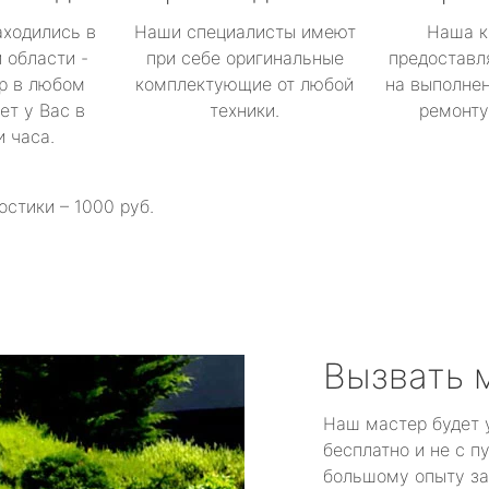
аходились в
Наши специалисты имеют
Наша к
 области -
при себе оригинальные
предоставл
р в любом
комплектующие от любой
на выполнен
ет у Вас в
техники.
ремонту 
и часа.
остики – 1000 руб.
Вызвать 
Наш мастер будет 
бесплатно и не с п
большому опыту за