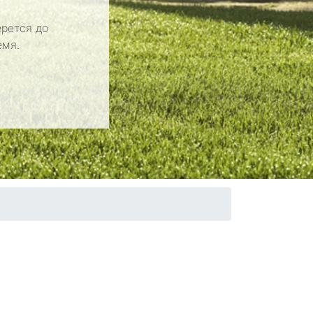
рется до
емя.