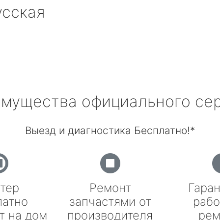
усская
мущества официального се
Выезд и диагностика Бесплатно!*
тер
Ремонт
Гаран
латно
запчастями от
рабо
т на дом
производителя
рем