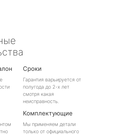
ные
ьства
алон
Сроки
е
Гарантия варьируется от
ости
полугода до 2-х лет
смотря какая
неисправность.
Комплектующие
онтом
Мы применяем детали
тно
только от официального