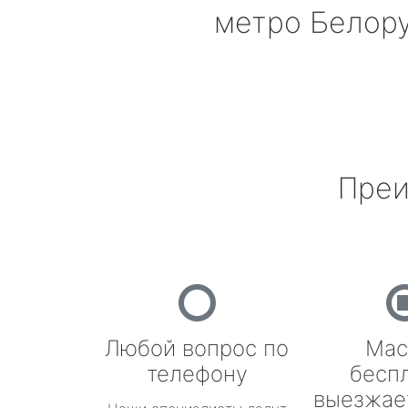
метро Белор
Преи
Любой вопрос по
Мас
телефону
бесп
выезжае