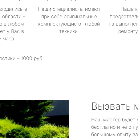
аходились в
Наши специалисты имеют
Наша к
 области -
при себе оригинальные
предоставл
р в любом
комплектующие от любой
на выполнен
ет у Вас в
техники.
ремонту 
и часа.
остики – 1000 руб.
Вызвать 
Наш мастер будет 
бесплатно и не с п
большому опыту за