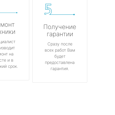
монт
Получение
хники
гарантии
циалист
Сразу после
изводит
всех работ Вам
монт на
будет
сте и в
предоставлена
кий срок.
гарантия.