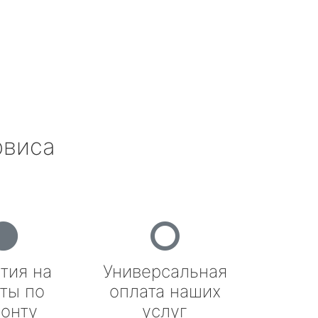
рвиса
тия на
Универсальная
ты по
оплата наших
онту
услуг