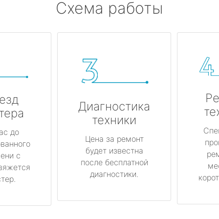
Схема работы
Ре
езд
Диагностика
те
тера
техники
Спе
ас до
Цена за ремонт
про
ованного
будет известна
ре
ени с
после бесплатной
ме
вяжется
диагностики.
корот
тер.