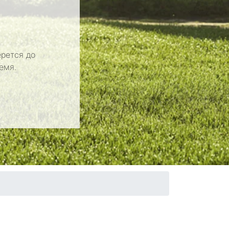
рется до
емя.