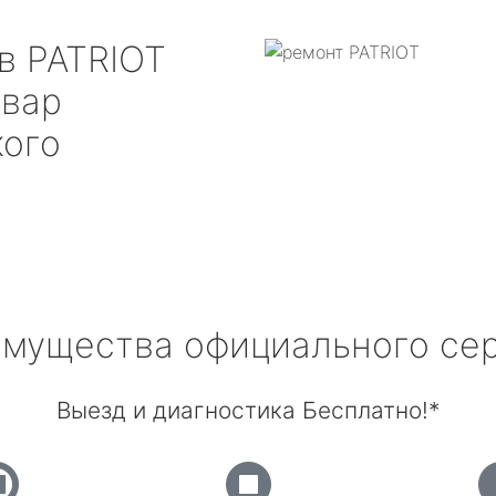
ов
PATRIOT
ьвар
кого
мущества официального се
Выезд и диагностика Бесплатно!*