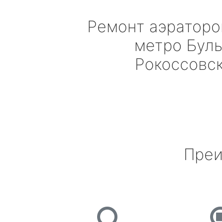
Ремонт аэратор
метро Бул
Рокоссовс
Преи