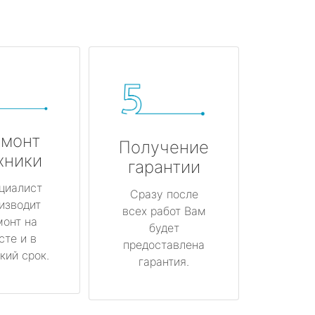
монт
Получение
хники
гарантии
циалист
Сразу после
изводит
всех работ Вам
монт на
будет
сте и в
предоставлена
кий срок.
гарантия.