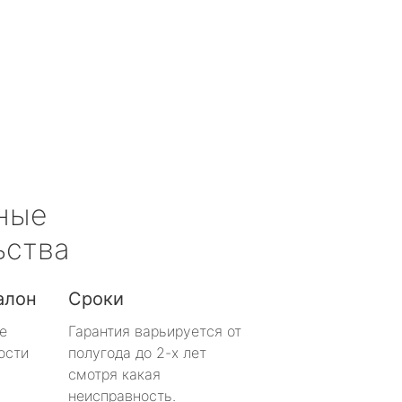
ные
ьства
алон
Сроки
е
Гарантия варьируется от
ости
полугода до 2-х лет
смотря какая
неисправность.