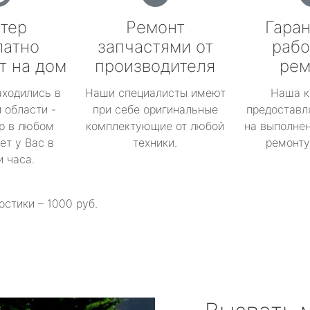
тер
Ремонт
Гаран
латно
запчастями от
рабо
т на дом
производителя
рем
аходились в
Наши специалисты имеют
Наша к
 области -
при себе оригинальные
предоставл
р в любом
комплектующие от любой
на выполнен
ет у Вас в
техники.
ремонту 
и часа.
остики – 1000 руб.